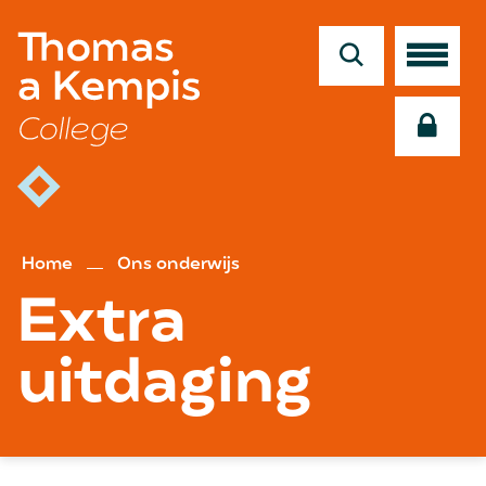
en
naar
de
inhoud
gaan
Home
Ons onderwijs
Extra
uitdaging