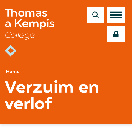
en
naar
de
inhoud
gaan
Home
Verzuim en
verlof