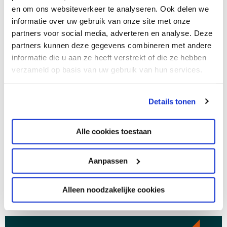
Voortgezet Onderwijs.
en om ons websiteverkeer te analyseren. Ook delen we
informatie over uw gebruik van onze site met onze
partners voor social media, adverteren en analyse. Deze
Contact
partners kunnen deze gegevens combineren met andere
Voor vragen en opmerkingen kunt u contact met ons
informatie die u aan ze heeft verstrekt of die ze hebben
opnemen via
verzuimtak@thomasakempis-
verzameld op basis van uw gebruik van hun services.
arnhem.nl
of
026 445 2447 (optie 2)
.
Details tonen
In de
schoolgids
vindt u aanvullend meer informatie
over de schooltijden, verlof en verzuim.
Alle cookies toestaan
Aanpassen
Pagina delen
Alleen noodzakelijke cookies