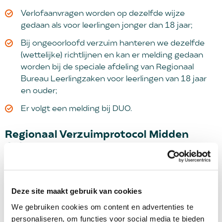
Verlofaanvragen worden op dezelfde wijze
gedaan als voor leerlingen jonger dan 18 jaar;
Bij ongeoorloofd verzuim hanteren we dezelfde
(wettelijke) richtlijnen en kan er melding gedaan
worden bij de speciale afdeling van Regionaal
Bureau Leerlingzaken voor leerlingen van 18 jaar
en ouder;
Er volgt een melding bij DUO.
Regionaal Verzuimprotocol Midden
Gelre
In het Regionaal Verzuimprotocol Voortgezet
Onderwijs zijn de afspraken en de verwachtingen
Deze site maakt gebruik van cookies
over de samenwerking vastgelegd tussen de
leerplichtconsulenten van de betrokken gemeenten
We gebruiken cookies om content en advertenties te
en de in het convenant genoemde besturen
personaliseren, om functies voor social media te bieden